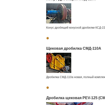
Конус дробящий конусной дробилки КСД-220
•
Щековая дробилка СМД-110А
Дробилка СМД-110а новая, полный комплек
•
Дробилка щековая PEV-125 (СМД