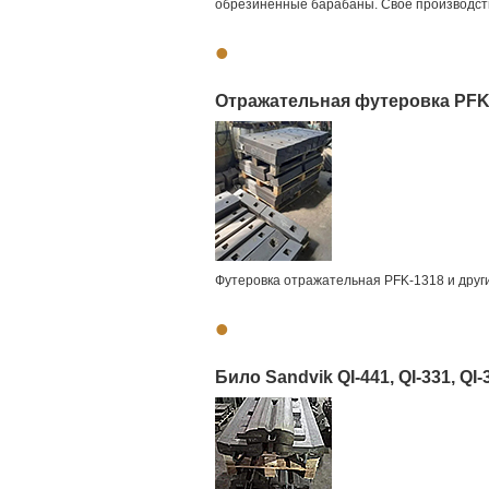
oбрeзинeнныe барабaны. Свое производств
•
Отражательная футеровка PFK
Футеровка отражательная PFK-1318 и друг
•
Било Sandvik QI-441, QI-331, QI-