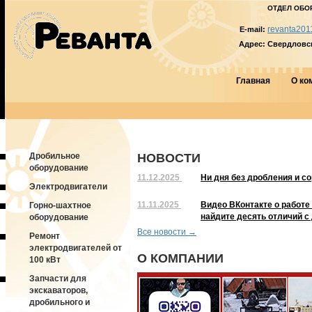
ОТДЕЛ ОБО
revanta201
E-mail:
Адрес:
Свердловска
Главная
О ко
Дробильное
НОВОСТИ
оборудование
11.12.2025
Ни дня без дробления и с
Электродвигатели
11.11.2025
Видео ВКонтакте о работе
Горно-шахтное
найдите десять отличий с
оборудование
Все новости →
Ремонт
электродвигателей от
О КОМПАНИИ
100 кВт
Запчасти для
экскаваторов,
дробильного и