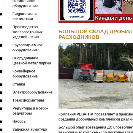
размольного
оборудования
Гидравлика и
пневматика
Производство
БОЛЬШОЙ СКЛАД ДРОБИЛ
железобетонных
РАСХОДНИКОВ
изделий - ЖБИ
Грузоподъёмное
оборудование
Оборудование
цветной металлургии
Конвейерное
оборудование
Станки
Электрооборудование
Трансформаторы
Редукторы и мотор-
редукторы
Компания РЕВАНТА поставляет и произво
создания дробильных комплексов различ
Насосы
Большой опыт возведения ДСК позволяет
Запорная арматура
технологической схемы до пусконаладки