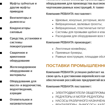
Муфты зубчатые и
оборудования для производства высокок
другие муфты
чертежами рамных конструкций. А также 
приводов
Компания РЕВАНТА поставляет:
Вентиляторы и
Щековые, конусные, роторные, моло
дымососы
Вибрационные, валковые грохоты;
Конденсаторы
Вибрационные, пластинчатые питат
силовые
Системы для промывки щебня и кла
Расходники для оборудования всех 
Средства, установки и
системы
Компания РЕВАНТА производит:
пожаротушения
Ленточные конвейеры;
Сварочное и
Приемные бункеры;
криогенное
Рамные конструкции, площадки обс
оборудование
ПОСТАВКИ ПРОМЫШЛЕНН
Железнодорожное
оборудование и
Компания РЕВАНТА успешно работает на 
материалы
свою цель в достижении европейского к
обеспечения российских предприятий вс
Оборудование для
масло- и водоочистки,
Компания РЕВАНТА поставляет:
водоотведения,
ЭЛЕКТРОДВИГАТЕЛИ ОБЩЕПРОМ
аэрации
РЕДУКТОРЫ И МОТОР-РЕДУКТОРЫ
Отопительное и
НАСОСЫ РАЗЛИЧНОГО НАЗНАЧЕН
нагревательное
ВЕНТИЛЯТОРЫ, ДЫМОСОСЫ, КАЛ