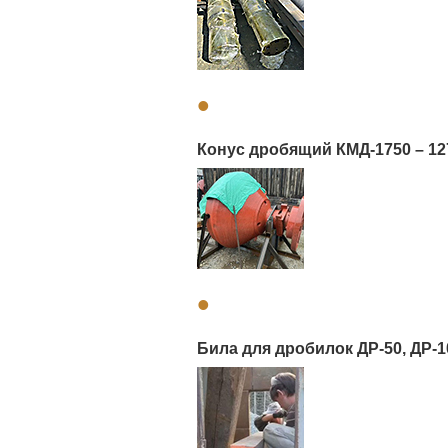
•
Конус дробящий КМД-1750 – 12
•
Била для дробилок ДР-50, ДР-10