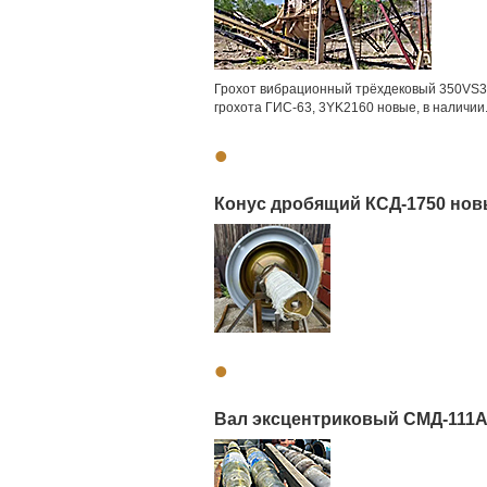
Грохот вибрационный трёхдековый 350VS3 
грохота ГИС-63, 3YK2160 новые, в наличии
•
Конус дробящий КСД-1750 новы
•
Вал эксцентриковый СМД-111А