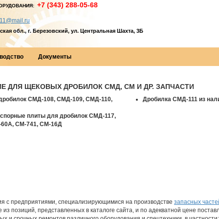
+7 (343) 288-05-68
ОРУДОВАНИЯ:
11@mail.ru
кая обл., г. Березовский, ул. Центральная Шахта, 3Б
водство
Документы
 ДЛЯ ЩЕКОВЫХ ДРОБИЛОК СМД, СМ И ДР. ЗАПЧАСТИ
дробилок СМД-108, СМД-109, СМД-110,
Дробилка СМД-111 из нали
аспорные плиты для дробилок СМД-117,
60А, СМ-741, СМ-16Д
я с предприятиями, специализирующимися на производстве
запасных часте
е из позиций, представленных в каталоге сайта, и по адекватной цене постав
ых и срочных ремонтов различного оборудования и спецтехники, в частности: