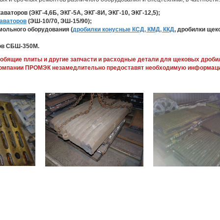
ваторов (ЭКГ-4,6Б, ЭКГ-5А, ЭКГ-8И, ЭКГ-10, ЭКГ-12,5);
аваторов
(ЭШ-10/70, ЭШ-15/90);
мольного оборудования (
дробилки конусные КСД, КМД, ККД
, дробилки ще
ов СБШ-350М.
робящие плиты и другие запчасти и расходные детали для щековых дроби
компании ПРОМЭК незамедлительно предоставят необходимую информацию