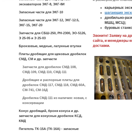
экскаваторов ЭКГ-8, ЭКГ-8И
карьерных экска
Запасные части для ЭКГ-10
шагающих экск
дробильно-раз
Запасные части для ЭКГ-12, ЭКГ-12.5,
МШЦ, МСЦ);
ЭКГ-15, ЭКГ-20
буровых станк
Запчасти для СБШ-250, РН-2300, ЭО-5126,
Звоните! Заявку на д
Э 25-05 и Э 25-03
сайта, и менеджеры 
доставки.
Бронзовые, медные, латунные втулки
Плиты дробящие для щековых дробилок
СМД, СМ и др. запчасти
Запчасти для дробилок СМД-108,
СМД-109, СМД-110, СМД-111
Дробящие и распорные плиты для
дробилок СМД-117, СМД-118, СМД-60А,
СМ-741, СМ-16Д
Дробилка СМД-111 из наличия: новая, с
консервации
Конус дробящий, броня конуса и др.
запчасти для конусных дробилок КСД,
КМД
Питатель ТК-15А (ТК-16А) - запасные