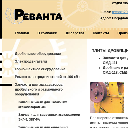
ОТДЕЛ ОБ
revanta20
E-mail:
Адрес:
Свердловс
Главная
О компании
Дилерства
Контакты
Произ
ПЛИТЫ ДРОБЯЩИЕ
Дробильное оборудование
Запчасти для 
Электродвигатели
СМД-111
Дробящие и р
Горно-шахтное оборудование
СМД-118, СМД-
Ремонт электродвигателей от 100 кВт
Запчасти для экскаваторов,
дробильного и размольного
оборудования
Запасные части для шагающих
экскаваторов ЭШ
Запчасти для карьерных экскаваторов
Партнерские отношени
ЭКГ-5, ЭКГ-5А
иметь в наличии многи
Запасные части для карьерных
и размеров для планов