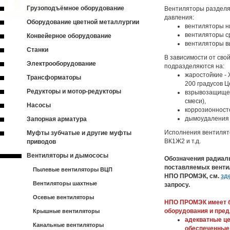
Грузоподъёмное оборудование
Вентиляторы разделя
давления:
Оборудование цветной металлургии
вентиляторы ни
вентиляторы ср
Конвейерное оборудование
вентиляторы в
Станки
В зависимости от св
Электрооборудование
подразделяются на:
жаростойкие - 
Трансформаторы
200 градусов Ц
Редукторы и мотор-редукторы
взрывозащищен
смеси),
Насосы
коррозионносто
дымоудаления -
Запорная арматура
Исполнения вентилято
Муфты зубчатые и другие муфты
ВК1Ж2 и т.д.
приводов
Вентиляторы и дымососы
Обозначения радиаль
поставляемых венти
Пылевые вентиляторы ВЦП
НПО ПРОМЭК, см.
зд
Вентиляторы шахтные
запросу.
Осевые вентиляторы
НПО ПРОМЭК имеет б
оборудования и пред
Крышные вентиляторы
адекватные це
Канальные вентиляторы
обеспеченные