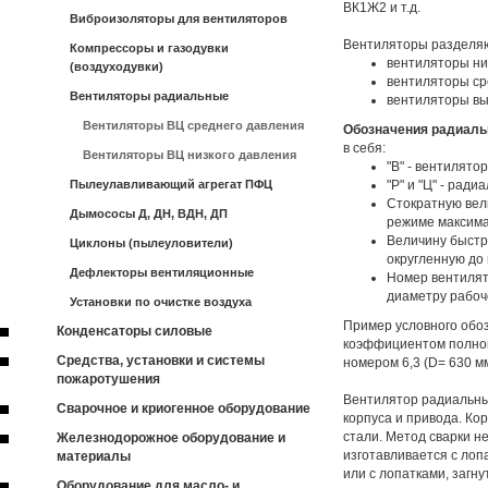
ВК1Ж2 и т.д.
Виброизоляторы для вентиляторов
Вентиляторы разделяю
Компрессоры и газодувки
вентиляторы низ
(воздуходувки)
вентиляторы ср
Вентиляторы радиальные
вентиляторы вы
Вентиляторы ВЦ среднего давления
Обозначения радиаль
в себя:
Вентиляторы ВЦ низкого давления
"В" - вентилятор
Пылеулавливающий агрегат ПФЦ
"Р" и "Ц" - рад
Стократную вел
Дымососы Д, ДН, ВДН, ДП
режиме максима
Величину быстр
Циклоны (пылеуловители)
округленную до 
Дефлекторы вентиляционные
Номер вентилят
диаметру рабоче
Установки по очистке воздуха
Пример условного обо
Конденсаторы силовые
коэффициентом полног
Средства, установки и системы
номером 6,3 (D= 630 мм
пожаротушения
Вентилятор радиальный
Сварочное и криогенное оборудование
корпуса и привода. Ко
стали. Метод сварки н
Железнодорожное оборудование и
изготавливается с лоп
материалы
или с лопатками, загн
Оборудование для масло- и