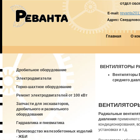
ОТДЕЛ ОБО
revanta201
E-mail:
Адрес:
Свердловска
Главная
О ко
ВЕНТИЛЯТОРЫ 
Дробильное оборудование
Вентиляторы 
Электродвигатели
среднего дав
Горно-шахтное оборудование
Ремонт электродвигателей от 100 кВт
Запчасти для экскаваторов,
ВЕНТИЛЯТОРЫ
дробильного и размольного
Радиальные вентилято
оборудования
давления
применяются
Гидравлика и пневматика
кондиционирования, в
установках и т.д.
Производство железобетонных изделий
- ЖБИ