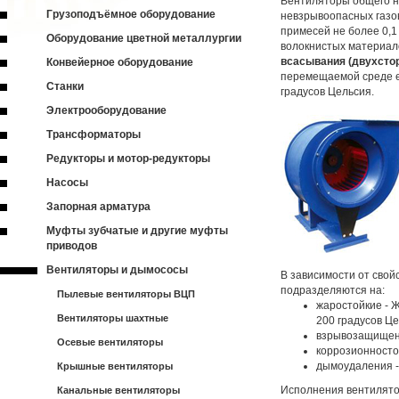
Вентиляторы общего 
Грузоподъёмное оборудование
невзрывоопасных газо
примесей не более 0,1 
Оборудование цветной металлургии
волокнистых материал
всасывания (двухсто
Конвейерное оборудование
перемещаемой среде е
Станки
градусов Цельсия.
Электрооборудование
Трансформаторы
Редукторы и мотор-редукторы
Насосы
Запорная арматура
Муфты зубчатые и другие муфты
приводов
Вентиляторы и дымососы
В зависимости от сво
подразделяются на:
Пылевые вентиляторы ВЦП
жаростойкие - 
Вентиляторы шахтные
200 градусов Це
взрывозащищенн
Осевые вентиляторы
коррозионностой
дымоудаления -
Крышные вентиляторы
Исполнения вентилято
Канальные вентиляторы