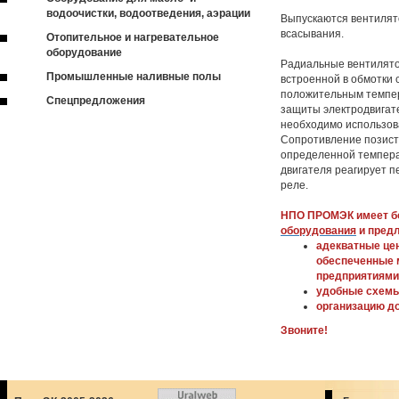
водоочистки, водоотведения, аэрации
Выпускаются вентилят
всасывания.
Отопительное и нагревательное
оборудование
Радиальные вентилято
Промышленные наливные полы
встроенной в обмотки 
положительным темпе
Спецпредложения
защиты электродвигате
необходимо использов
Сопротивление позист
определенной темпера
двигателя реагирует п
реле.
НПО ПРОМЭК имеет б
оборудования
и предл
адекватные цен
обеспеченные 
предприятиями
удобные схемы
организацию до
Звоните!