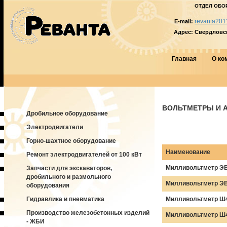
ОТДЕЛ ОБО
revanta201
E-mail:
Адрес:
Свердловска
Главная
О ко
ВОЛЬТМЕТРЫ И 
Дробильное оборудование
Электродвигатели
Горно-шахтное оборудование
Наименование
Ремонт электродвигателей от 100 кВт
Милливольтметр ЭВО
Запчасти для экскаваторов,
дробильного и размольного
Милливольтметр ЭВО
оборудования
Гидравлика и пневматика
Милливольтметр Ш45
Производство железобетонных изделий
Милливольтметр Ш45
- ЖБИ