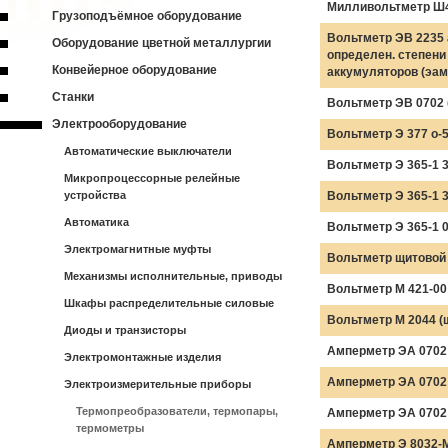
Милливольтметр Ш45
Грузоподъёмное оборудование
Вольтметр ЭВ 2235
Оборудование цветной металлургии
определен. степени
Конвейерное оборудование
аккумуляторов (эам
Станки
Вольтметр ЭВ 0702 
Электрооборудование
Вольтметр Э 377 о-5
Автоматические выключатели
Вольтметр Э 365-1 3
Микропроцессорные релейные
устройства
Вольтметр Э 365-1 30
Автоматика
Вольтметр Э 365-1 0
Электромагнитные муфты
Вольтметр щитовой 
Механизмы исполнительные, приводы
Вольтметр М 421-00 
Шкафы распределительные силовые
Вольтметр М 2044 (ш
Диоды и транзисторы
Амперметр ЭА 0702 А
Электромонтажные изделия
Амперметр ЭА 0702 А
Электроизмерительные приборы
Термопреобразователи, термопары,
Амперметр ЭА 0702 0
термометры
Амперметр Э 8032-М