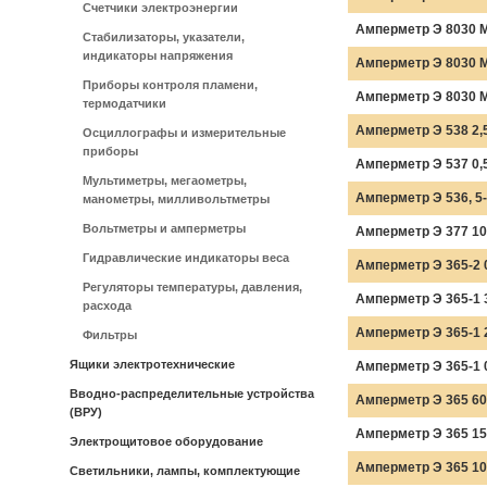
Счетчики электроэнергии
Амперметр Э 8030 М
Стабилизаторы, указатели,
индикаторы напряжения
Амперметр Э 8030 М
Приборы контроля пламени,
Амперметр Э 8030 М
термодатчики
Амперметр Э 538 2,5-
Осциллографы и измерительные
приборы
Амперметр Э 537 0,5-
Мультиметры, мегаометры,
Амперметр Э 536, 5-1
манометры, милливольтметры
Вольтметры и амперметры
Амперметр Э 377 10
Гидравлические индикаторы веса
Амперметр Э 365-2 0
Регуляторы температуры, давления,
Амперметр Э 365-1 
расхода
Амперметр Э 365-1 
Фильтры
Ящики электротехнические
Амперметр Э 365-1 0
Вводно-распределительные устройства
Амперметр Э 365 600
(ВРУ)
Амперметр Э 365 150
Электрощитовое оборудование
Амперметр Э 365 100
Светильники, лампы, комплектующие