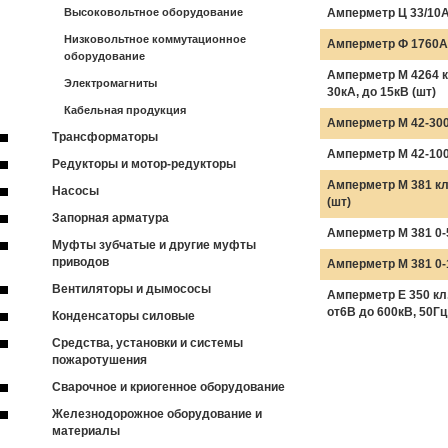
Высоковольтное оборудование
Амперметр Ц 33/10А
Низковольтное коммутационное
Амперметр Ф 1760А
оборудование
Амперметр М 4264 кл
Электромагниты
30кА, до 15кВ (шт)
Кабельная продукция
Амперметр М 42-300
Трансформаторы
Амперметр М 42-100
Редукторы и мотор-редукторы
Амперметр М 381 кл.
Насосы
(шт)
Запорная арматура
Амперметр М 381 0-
Муфты зубчатые и другие муфты
приводов
Амперметр М 381 0-
Вентиляторы и дымососы
Амперметр Е 350 кл.
от6В до 600кВ, 50Гц
Конденсаторы силовые
Средства, установки и системы
пожаротушения
Сварочное и криогенное оборудование
Железнодорожное оборудование и
материалы